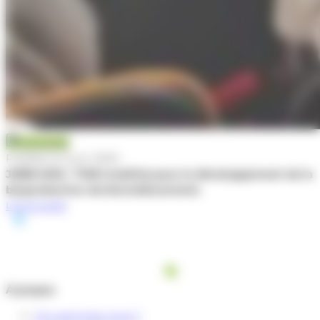
Actualité
Publiée le 5 juin 2025
JNBB 2025 : TWB mobilisé pour le développement de la
bioproduction de biomédicaments
Lire la suite
À propos
Qui sommes-nous ?