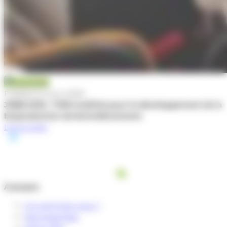
Actualité
Publiée le 5 juin 2025
JNBB 2025 : TWB mobilisé pour le développement de la
bioproduction de biomédicaments
Lire la suite
À propos
Qui sommes-nous ?
Nos expertises