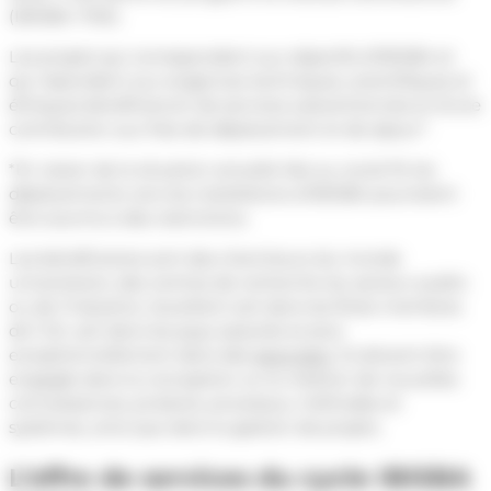
Évènements
fr
(IBISBA-TNA).
Documentation
Les projets qui correspondent aux objectifs d’IBISBA et
Publications et brevets
en
qui répondent aux exigences techniques, scientifiques et
éthiques bénéficieront de services subventionnés et d’une
contribution aux frais de déplacement et de séjour*.
*
En raison de la situation actuelle liée au covid-19, les
déplacements vers les installations d’IBISBA pourraient
être soumis à des restrictions.
Les bénéficiaires sont des chercheurs du monde
universitaire, des centres de recherche du secteur public
ou de l’industrie, travaillant soit dans les États membres
de l’UE, soit dans les pays associés et plus
exceptionnellement dans des
pays tiers
. Ils doivent être
engagés dans la conception ou la création de nouvelles
connaissances, produits, processus, méthodes et
systèmes, ainsi que dans la gestion de projets.
L’offre de services du cycle IBISBA