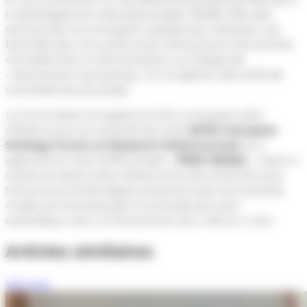
le développement des bioprocédés, IBISBA offre des
services liés à la conception assistée par ordinateur de
biomolécules, à la construction d’enzymes et de souches
microbiennes, à la fermentation, aux étapes de
« downstream processing » et à la gestion des actifs de
connaissances du projet.
La Commission Européenne (CE) a incorporé cette
infrastructure sur sa feuille de route
ESFRI
(
European
Strategy Forum on Research Infrastructures
) et a
approuvé en août 2019 le projet «
PREP-IBISBA
», visant à
mettre en place cette infrastructure de recherche sous
forme d’une entité légale autonome avec son business
model, son business plan et sa feuille de route
scientifique, avec un financement de 4 M€ sur 4 ans.
Articles similaires
Voir tous