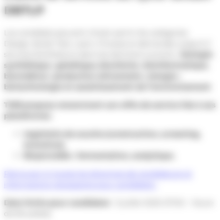
DBTLP
Les candidats peuvent choisir parmi les catégories
Design, Build, Test, Learn, Process et demander jusqu’à 3
services facilitateurs dans les domaine suivants :
biologie
synthétique ; génétique, biochimie ; bioinformatique,
biomédical ; production alimentaire ; énergie ;
biotechnologie et assainissement de l’environnement
.
TWB propose notamment son offre de service liée à ses
plateformes
:
Ingénierie de souche (construction, screening,
évolution);
Bioprocédés : fermentation, analytique.
Retrouvez ici toutes les directives de candidature et
informations nécessaires pour candidater.
Date limite pour candidater
: 3 juillet 2020 (17.00 – heure
de Bruxelles)