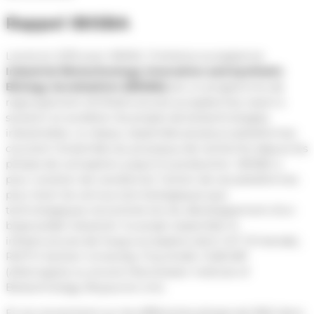
Rappel IBISBA
Lancé en 2015 avec INRAE, l’initiative européenne
Industrial Biotechnology Innovation and Synthetic
Biology Acceleration (IBISBA)
est un programme de
regroupement d’infrastructures européennes visant à
soutenir et accélérer les projets de biotechnologies
industrielles. Le réseau rassemble plusieurs plateformes
couvrant l’ensemble du processus de recherche depuis les
phases de conception jusqu’à la production. IBISBA a
pour vocation de coordonner l’action de ces plateformes
pour lever les verrous tant biologiques que
technologiques rencontrés lors du développement d’un
bioprocédé industriel. Ce projet rassemble 14
infrastructures de 9 pays européens dont VVT (Finlande),
RWTH Aachen University, Fraunhofer IGB/CBP
(Allemagne) ou encore Manchester Institute of
Biotechnology (Royaume-Uni).
En se concentrant sur les différentes phases de R&D dans