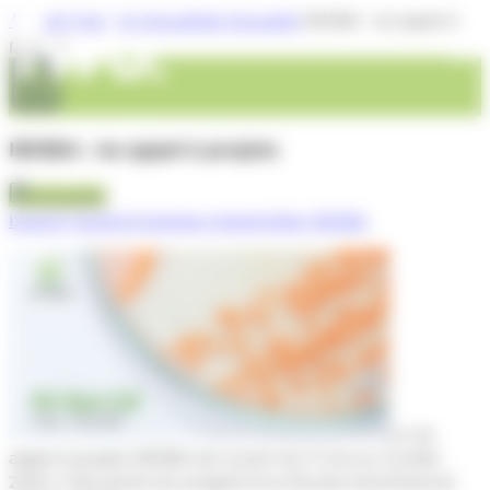
Panneau de gestion des cookies
Accueil
Insights
Actualités
Actualité
IBISBA : 4e appel à
projets
IBISBA : 4e appel à projets
Qui sommes-nous ?
Actualité
biotech
biotechnologies industrielles
IBISBA
Manifeste
Nos expertises
Identité
Équipe et partenaires
Domaines d'application
Notre offre
Consortium
Ingénierie de souches
Nos start-ups
Bioprocédés
Offre de services
Insights
Chimie Analytique
Offre Consortium
Le 4e
Caractérisation cellulaire
Nous rejoindre
Offre R&D
appel à projets IBISBA est ouvert du 11 mai au 3 juillet
Actualité
TIBH – Label Santé
Offre Start-up
2020. Il fait partie du programme d’accès transnational