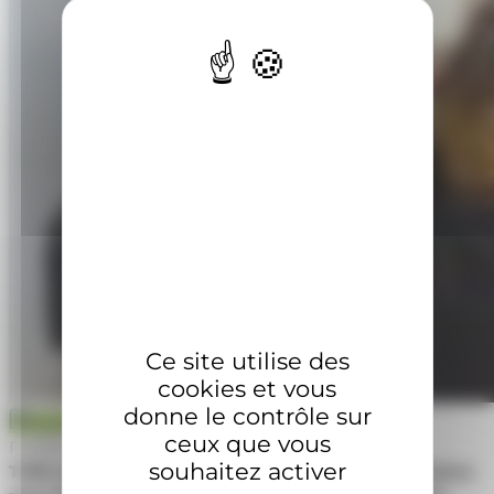
Ce site utilise des
cookies et vous
donne le contrôle sur
Actualité
ceux que vous
Publiée le 10 juin 2026
souhaitez activer
TWB réunit ses partenaires et acteurs de l’écosystème