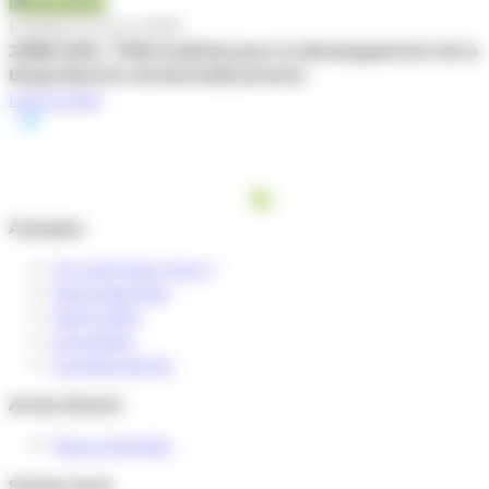
Actualité
Publiée le 5 juin 2025
JNBB 2025 : TWB mobilisé pour le développement de la
bioproduction de biomédicaments
Lire la suite
À propos
Qui sommes-nous ?
Nos expertises
Notre offre
Actualités
Success stories
Accès directs
Nous rejoindre
Suivez-nous