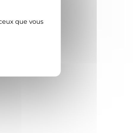
r ceux que vous