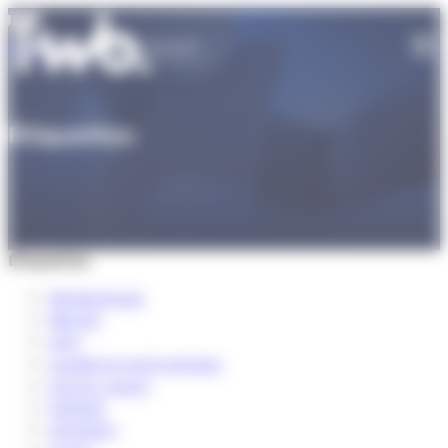
Panneau de gestion des cookies
Accueil
INRA TRANSFERT
Étiquettes
Qui sommes-nous ?
Manifeste
Nos expertises
Identité
Étiquettes
Équipe et partenaires
Domaines d'application
Notre offre
#EpibioScale
Consortium
Ingénierie de souches
3BCAR
Nos start-ups
Bioprocédés
AAP
Offre de services
Insights
académie technologies
Chimie Analytique
Offre Consortium
activity report
Caractérisation cellulaire
ADEME
Nous rejoindre
Offre R&D
Actualité
TIBH – Label Santé
ADISSEO
Offre Start-up