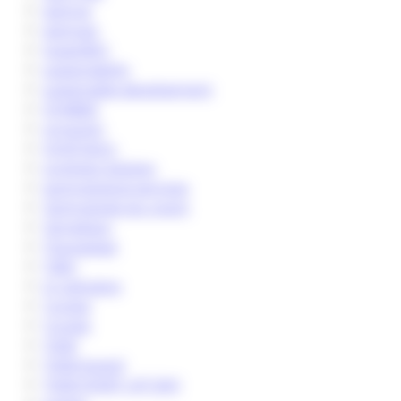
startup
startups
SuperBIO
sustainability
sustainable development
SYNBEE
syngulon
SYNTHACs
synthetic biology
technological services
Technologie du vivant
TempEasy
Thanaplast
TIBH
tri cellulaire
Tunisia
Tunisie
TWB
TWB Award
TWB START-UP DAY