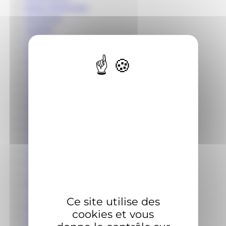
légion d'honneur
Les Echos
Lesaffre
LISBP
Malvy
Master BioTech Eco
médicament
metabolomics
méthionine
Michelin
micro-peptides
Microbiome
Microfluidique
Midi-Pyrénées
Monsan
natural selection
NMR
nourriture synthèse
Ce site utilise des
NutrEvent
cookies et vous
Nutrition et santé animale