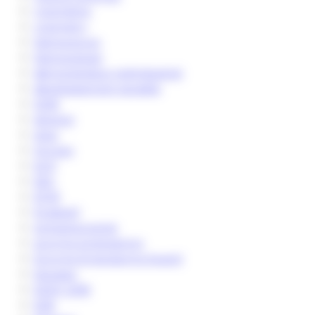
cytométrie
cytometry
Deinococcus
Deinocoques
démonstrateur préindustriel
développement durable
DHB
director
dyes
Dynveo
ECP
EEC
EFIB
EnobraQ
entrepreunariat
enzyme engineering
Enzyme Engineering Award
Equipex
ESOF 2018
ESR