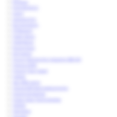
Ethique
EUR BIOECO
event
expoquimia
fermentation
FFBiotech
Flash News
FlashNews
fluxomique
formation
Forum Recherche Industrie 3BCAR
France 2030
French Tech Seed
Gallois
gaz effet serre
Grand Défi Biomédicaments
Grand Jamboree
Green Spot Technologies
H2020
Hamilton
Houiller