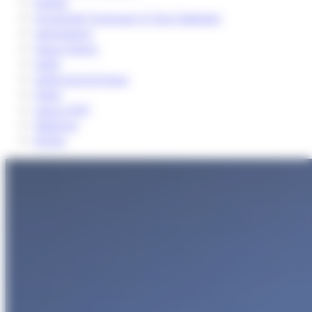
twitter
Université Toulouse III-Paul Sabatier
valorisation
value chains
veille
veille économique
Visite
voeux 2017
Webinar
White