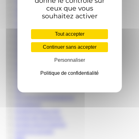
donne le contrôle sur
Nutrition et santé humaine
ceux que vous
partenaires
souhaitez activer
Partenariat
partenariats industriels
Paul Colonna
Tout accepter
PDG INRA
PIA
Continuer sans accepter
Pierre Monsan
PILI
Personnaliser
plateformes technologiques ;
Polymère biosource
Politique de confidentialité
Premier Tech
Premier Tech Life Sciences
Prix
Prix Enzyme Engineering
processium
produits biosourcés
projets de recherche
projets précompétitifs
proof-of-concept
R&D