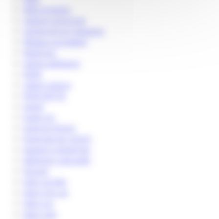
R&D projects
rapport d'activité
recherche et industrie
Réseau européen
ResiCare
résine adhésive
RMN
robot culture
ROQUETTE
santé
scale-up
science-fiction
Sciences du Vivant
season's greetings
sélection naturelle
Sicoval
start up day
start-me-up
start-up
start-ups