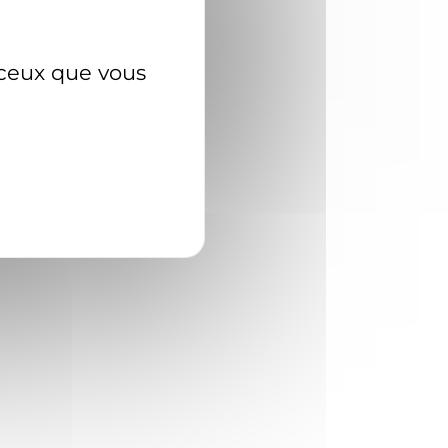
r ceux que vous