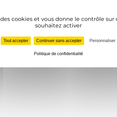
e des cookies et vous donne le contrôle su
souhaitez activer
Tout accepter
Continuer sans accepter
Personnaliser
Politique de confidentialité